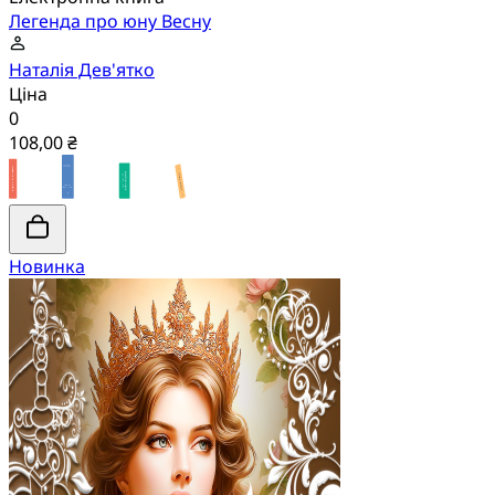
Легенда про юну Весну
Наталія Дев'ятко
Ціна
0
108,00 ₴
Новинка