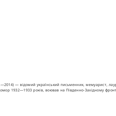
22—2014) — відомий український письменник, мемуарист, лау
одомор 1932—1933 років, воював на Південно-Західному фронті