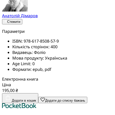
Анатолій Дімаров
Стежити
Параметри
ISBN:
978-617-8508-57-9
Кількість сторінок:
400
Видавець:
Фоліо
Мова продукту:
Українська
Age Limit:
0
Формати:
epub, pdf
Електронна книга
Ціна
195,00 ₴
Додати в кошик
Додати до списку бажань