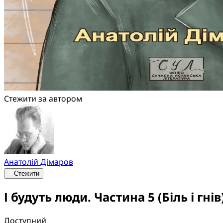
Стежити за автором
Анатолій Дімаров
Стежити
І будуть люди. Частина 5 (Біль і гнів
Доступний