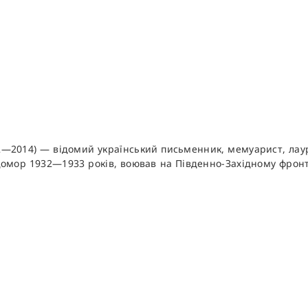
22—2014) — відомий український письменник, мемуарист, лау
одомор 1932—1933 років, воював на Південно-Західному фронті