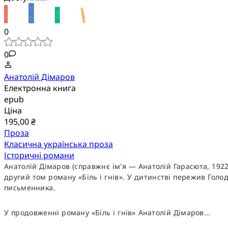
0
0
Анатолій Дімаров
Електронна книга
epub
Ціна
195,00 ₴
Проза
Класична українська проза
Історичні романи
Анатолій Дімаров (справжнє ім'я — Анатолій Гарасюта, 19
другий том роману «Біль і гнів». У дитинстві пережив Гол
письменника.
У продовженні роману «Біль і гнів» Анатолій Дімаров...