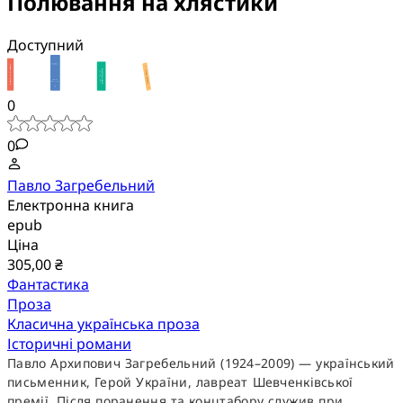
Полювання на хлястики
Доступний
0
0
Павло Загребельний
Електронна книга
epub
Ціна
305,00 ₴
Фантастика
Проза
Класична українська проза
Історичні романи
Павло Архипович Загребельний (1924–2009) — український
письменник, Герой України, лавреат Шевченківської
премії. Після поранення та концтабору служив при