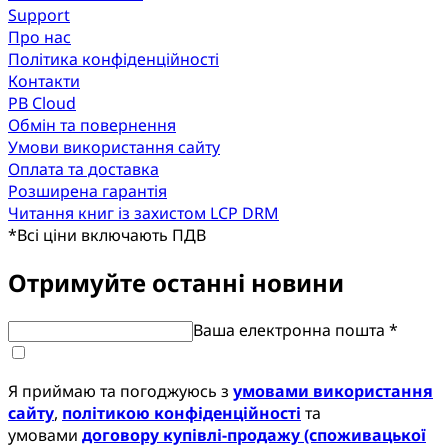
Support
Про нас
Політика конфіденційності
Контакти
PB Cloud
Обмін та повернення
Умови використання сайту
Оплата та доставка
Розширена гарантія
Читання книг із захистом LCP DRM
*
Всі ціни включають ПДВ
Отримуйте останні новини
Ваша електронна пошта *
Я приймаю та погоджуюсь з
умовами використання
сайту
,
політикою конфіденційності
та
умовами
договору купівлі-продажу (споживацької