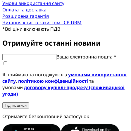
Умови використання сайту
Оплата та доставка
Розширена гарантія
Читання книг із захистом LCP DRM
*
Всі ціни включають ПДВ
Отримуйте останні новини
Ваша електронна пошта *
Я приймаю та погоджуюсь з
умовами використання
сайту
,
політикою конфіденційності
та
умовами
договору купівлі-продажу (споживацької
угоди)
Підписатися
Отримайте безкоштовний застосунок