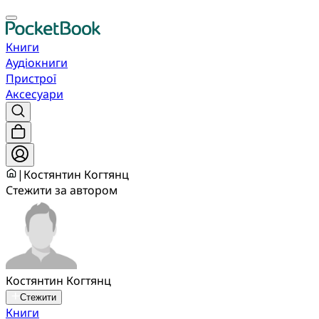
Книги
Аудіокниги
Пристрої
Аксесуари
|
Костянтин Когтянц
Стежити за автором
Костянтин Когтянц
Стежити
Книги