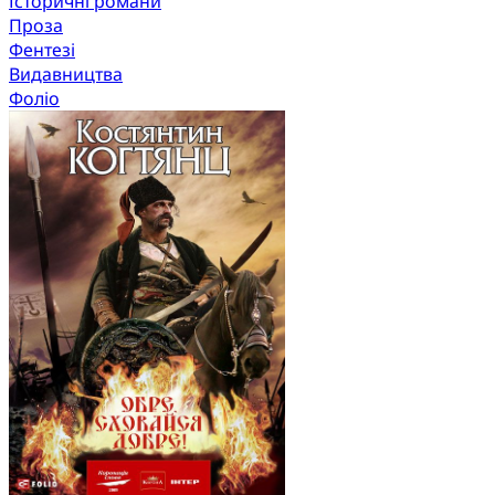
Історичні романи
Проза
Фентезі
Видавництва
Фоліо