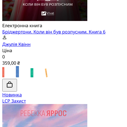
Електронна книга
Бріджертони. Коли він був розпусним. Книга 6
Джулія Квінн
Ціна
0
359,00 ₴
Новинка
LCP Захист