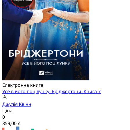
Електронна книга
Усе в його поцілунку. Бріджертони. Книга 7
Джулія Квінн
Ціна
0
359,00 ₴