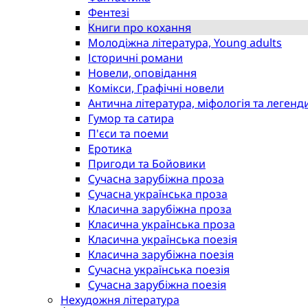
Фентезі
Книги про кохання
Молодіжна література, Young adults
Історичні романи
Новели, оповідання
Комікси, Графічні новели
Антична література, міфологія та легенд
Гумор та сатира
П'єси та поеми
Еротика
Пригоди та Бойовики
Сучасна зарубіжна проза
Сучасна українська проза
Класична зарубіжна проза
Класична українська проза
Класична українська поезія
Класична зарубіжна поезія
Сучасна українська поезія
Сучасна зарубіжна поезія
Нехудожня література