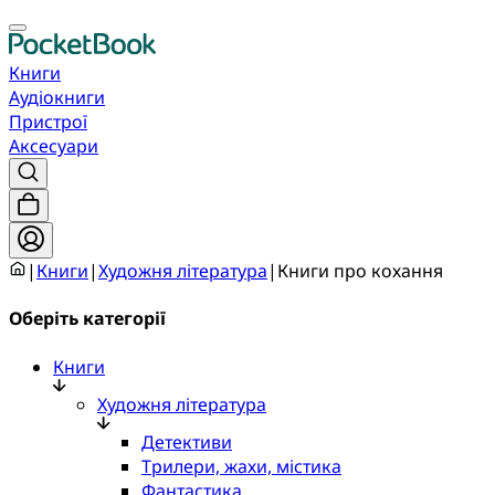
Книги
Аудіокниги
Пристрої
Аксесуари
|
Книги
|
Художня література
|
Книги про кохання
Оберіть категорії
Книги
Художня література
Детективи
Трилери, жахи, містика
Фантастика