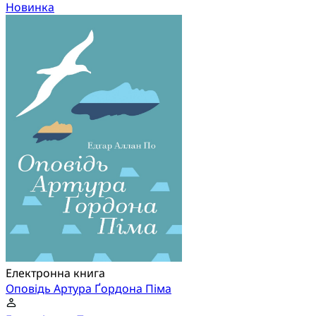
Новинка
Електронна книга
Оповідь Артура Ґордона Піма