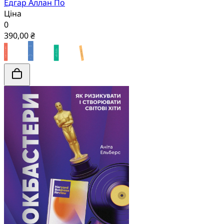
Едгар Аллан По
Ціна
0
390,00 ₴