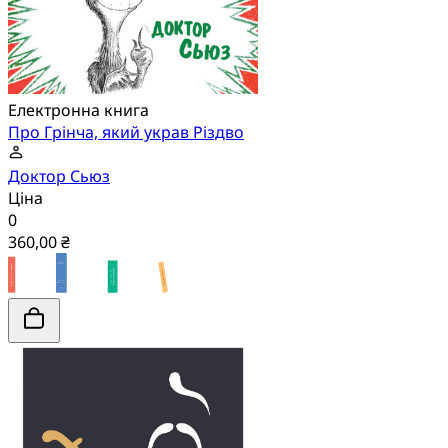
Електронна книга
Про Грінча, який украв Різдво
Доктор Сьюз
Ціна
0
360,00 ₴