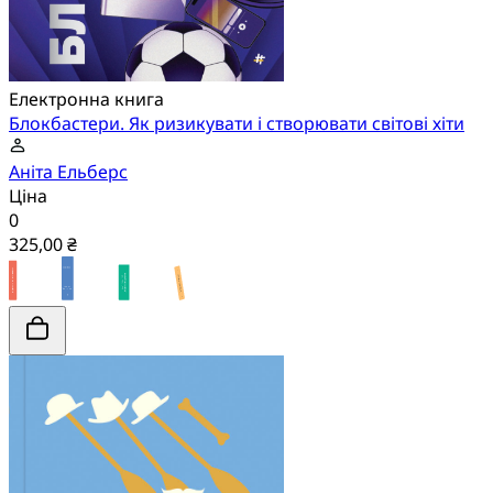
Електронна книга
Блокбастери. Як ризикувати і створювати світові хіти
Аніта Ельберс
Ціна
0
325,00 ₴