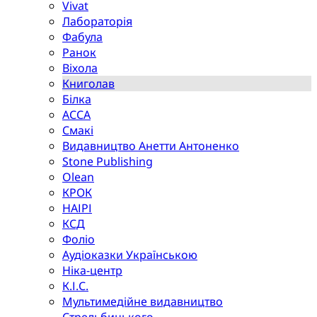
Vivat
Лабораторія
Фабула
Ранок
Віхола
Книголав
Білка
АССА
Смакі
Видавництво Анетти Антоненко
Stone Publishing
Olean
КРОК
НАІРІ
КСД
Фоліо
Аудіоказки Українською
Ніка-центр
К.І.С.
Мультимедійне видавництво
Стрельбицького