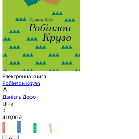
Електронна книга
Робінзон Крузо
Данієль Дефо
Ціна
0
410,00 ₴