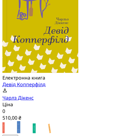
Електронна книга
Девід Копперфілд
Чарлз Дікенс
Ціна
0
510,00 ₴