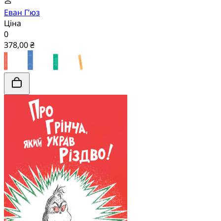
Еван Г’юз
Ціна
0
378,00 ₴