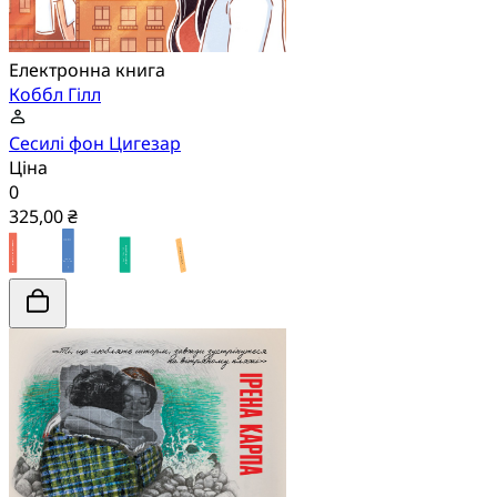
Електронна книга
Коббл Гілл
Сесилі фон Цигезар
Ціна
0
325,00 ₴