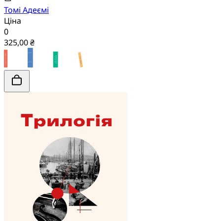
Томі Адеємі
Ціна
0
325,00 ₴