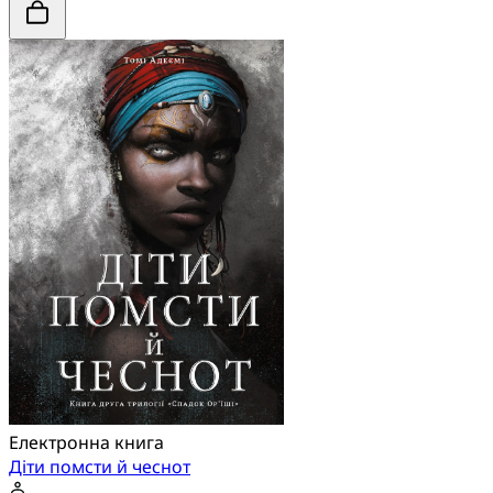
Електронна книга
Діти помсти й чеснот