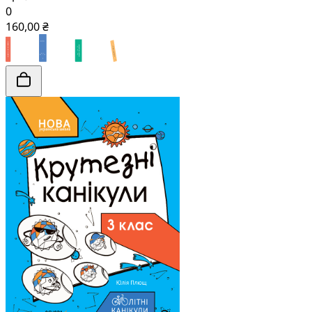
0
160,00 ₴