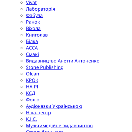
Vivat
Лабораторія
Фабула
Ранок
Віхола
Книголав
Білка
АССА
Смакі
Видавництво Анетти Антоненко
Stone Publishing
Olean
КРОК
НАІРІ
КСД
Фоліо
Аудіоказки Українською
Ніка-центр
К.І.С.
Мультимедійне видавництво
Стрельбицького