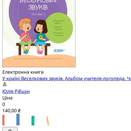
Електронна книга
У країні Веселкових звуків. Альбом учителя-логопеда. Ч
Юлія Рібцун
Ціна
0
140,00 ₴