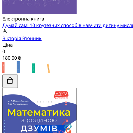
Електронна книга
Думай сам! 10 крутезних способів навчити дитину мисл
Вікторія В’юнник
Ціна
0
180,00 ₴