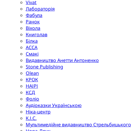
Vivat
Лабораторія
Фабула
Ранок
Віхола
Книголав
Білка
АССА
Смакі
Видавництво Анетти Антоненко
Stone Publishing
Olean
КРОК
НАІРІ
КСД
Фоліо
Аудіоказки Українською
Ніка-центр
К.І.С.
Мультимедійне видавництво Стрельбицького
Нора-Друк