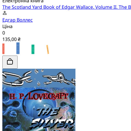
Електронна книга
The Scotland Yard Book of Edgar Wallace. Volume II. The B
Едгар Воллес
Ціна
0
135,00 ₴