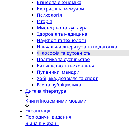
Бізнес та економіка
Біографії та мемуари
Психологія
Історія
Мистецтво та культура
Здоров'я та медицина
Наукпоп та технології
Навчальна література та педагогіка
Філософія та духовність
Політика та суспільство
Батьківство та виховання
Путівники, мандри
Хобі, їжа, дозвілля та спорт
Есе та публіцистика
Дитяча література
Книги іноземними мовами
Екранізації
Періодичні видання
Війна в Україні