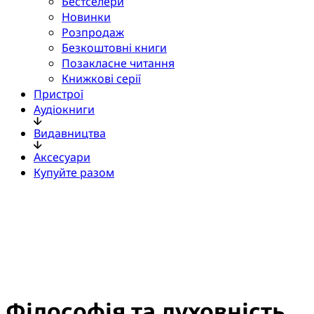
Бестселери
Новинки
Розпродаж
Безкоштовні книги
Позакласне читання
Книжкові серії
Пристрої
Аудіокниги
Видавництва
Аксесуари
Купуйте разом
Філософія та духовність