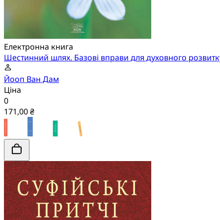
Електронна книга
Шестинний шлях. Базові вправи для духовного розвитк
Йооп Ван Дам
Ціна
0
171,00 ₴